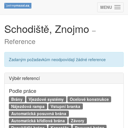
MENU
(ZOBRAZIT
Schodiště, Znojmo
–
Reference
Zadaným požadavkům neodpovídají žádné reference
Výběr referencí
Podle práce
Brány
Vjezdové systémy
Ocelové konstrukce
Nájezdová rampa
Vstupní branka
Automatická posuvná brána
Automatická křídlová brána
Závory
Dvoukřídlá brána
Kapotáže
Posuvná brána