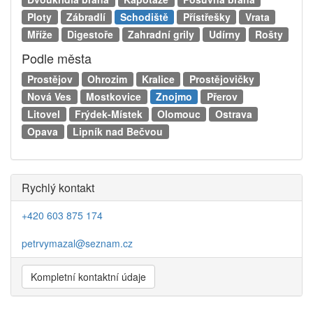
Ploty
Zábradlí
Schodiště
Přístřešky
Vrata
Mříže
Digestoře
Zahradní grily
Udírny
Rošty
Podle města
Prostějov
Ohrozim
Kralice
Prostějovičky
Nová Ves
Mostkovice
Znojmo
Přerov
Litovel
Frýdek-Místek
Olomouc
Ostrava
Opava
Lipník nad Bečvou
Rychlý kontakt
+420 603 875 174
petrvymazal@seznam.cz
Kompletní kontaktní údaje