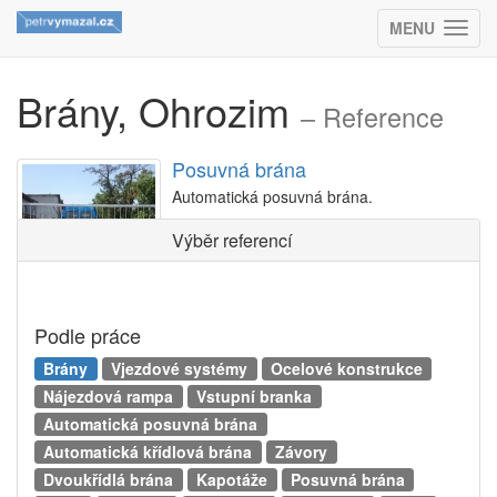
MENU
(ZOBRAZIT
Brány, Ohrozim
– Reference
Posuvná brána
Automatická posuvná brána.
Výběr referencí
Podle práce
Brány
Vjezdové systémy
Ocelové konstrukce
Nájezdová rampa
Vstupní branka
Automatická posuvná brána
Automatická křídlová brána
Závory
Dvoukřídlá brána
Kapotáže
Posuvná brána