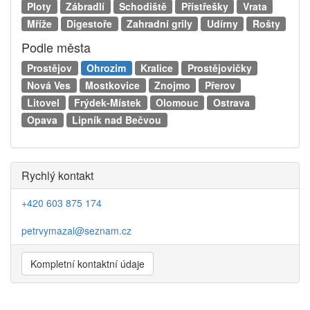
Ploty
Zábradlí
Schodiště
Přístřešky
Vrata
Mříže
Digestoře
Zahradní grily
Udírny
Rošty
Podle města
Prostějov
Ohrozim
Kralice
Prostějovičky
Nová Ves
Mostkovice
Znojmo
Přerov
Litovel
Frýdek-Místek
Olomouc
Ostrava
Opava
Lipník nad Bečvou
Rychlý kontakt
+420 603 875 174
petrvymazal@seznam.cz
Kompletní kontaktní údaje