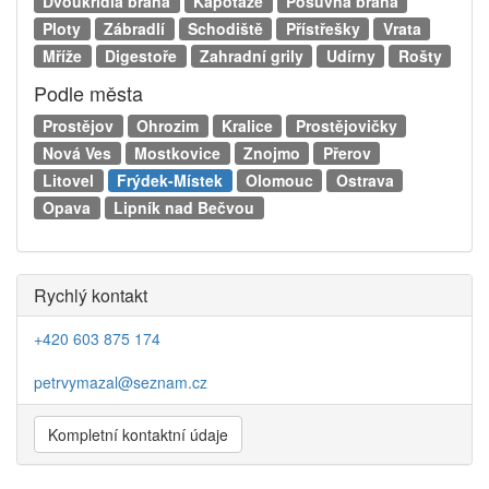
Dvoukřídlá brána
Kapotáže
Posuvná brána
Ploty
Zábradlí
Schodiště
Přístřešky
Vrata
Mříže
Digestoře
Zahradní grily
Udírny
Rošty
Podle města
Prostějov
Ohrozim
Kralice
Prostějovičky
Nová Ves
Mostkovice
Znojmo
Přerov
Litovel
Frýdek-Místek
Olomouc
Ostrava
Opava
Lipník nad Bečvou
Rychlý kontakt
+420 603 875 174
petrvymazal@seznam.cz
Kompletní kontaktní údaje