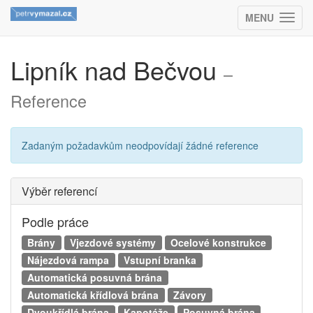
MENU
(ZOBRAZIT
Lipník nad Bečvou
–
Reference
Zadaným požadavkům neodpovídají žádné reference
Výběr referencí
Podle práce
Brány
Vjezdové systémy
Ocelové konstrukce
Nájezdová rampa
Vstupní branka
Automatická posuvná brána
Automatická křídlová brána
Závory
Dvoukřídlá brána
Kapotáže
Posuvná brána