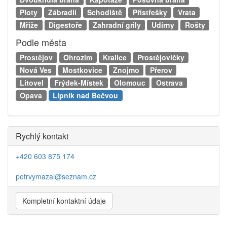
Ploty
Zábradlí
Schodiště
Přístřešky
Vrata
Mříže
Digestoře
Zahradní grily
Udírny
Rošty
Podle města
Prostějov
Ohrozim
Kralice
Prostějovičky
Nová Ves
Mostkovice
Znojmo
Přerov
Litovel
Frýdek-Místek
Olomouc
Ostrava
Opava
Lipník nad Bečvou
Rychlý kontakt
+420 603 875 174
petrvymazal@seznam.cz
Kompletní kontaktní údaje